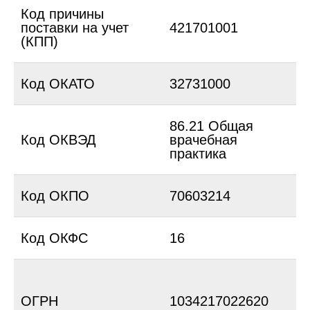
Код причины
поставки на учет
421701001
(КПП)
Код ОКАТО
32731000
86.21 Общая
Код ОКВЭД
врачебная
практика
Код ОКПО
70603214
Код ОКФС
16
д
г
ОГРН
1034217022620
р