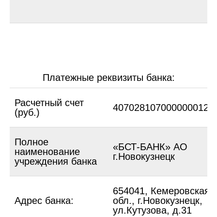
2
Платежные реквизиты банка:
Расчетный счет
4070281070000000125
(руб.)
Полное
«БСТ-БАНК» АО
наименование
г.Новокузнецк
учреждения банка
654041, Кемеровская
Адрес банка:
обл., г.Новокузнецк,
ул.Кутузова, д.31