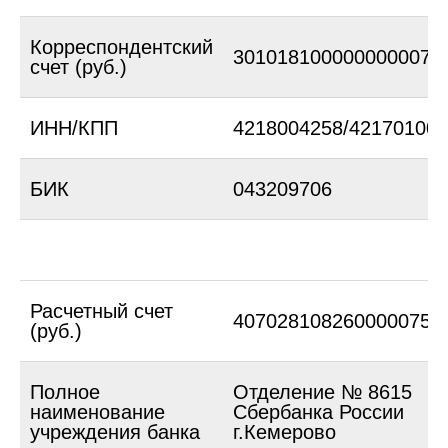
Корреспондентский
3010181000000000070
счет (руб.)
ИНН/КПП
4218004258/421701001
КОНТАКТЫ
БИК
043209706
ТЕЛЕФОН
ПОЧТА
evromed@mail.ru
+7 (3843) 991-920
+7 (961) 711 06-03
Расчетный счет
4070281082600000753
АДРЕС
(руб.)
Новокузнецк,
ул. Орджоникидзе, 35
Полное
Отделение № 8615
ВРЕМЯ РАБОТЫ
наименование
Сбербанка России
Будни с 9-00 до 20-00
учреждения банка
г.Кемерово
Суббота с 9:00 до 17:00