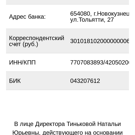
Воскресенье - выходной
654080, г.Новокузнецк,
Адрес банка:
ул.Тольятти, 27
Корреспондентский
3010181020000000061
счет (руб.)
ИНН/КПП
7707083893/420502002
БИК
043207612
В лице Директора Тиньковой Натальи
Юрьевны, действующего на основании