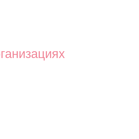
+7 (3843) 991-920
листы
О клинике
Контакты
+7 (961) 711 06-03
ганизациях