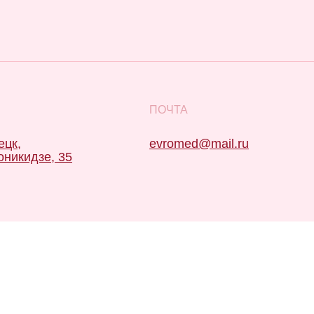
ПОЧТА
ецк,
evromed@mail.ru
оникидзе, 35