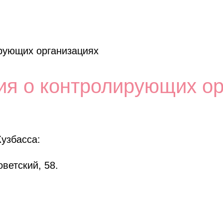
Услуги и цены
До и после
Специа
рующих организациях
я о контролирующих ор
узбасса:
ветский, 58.