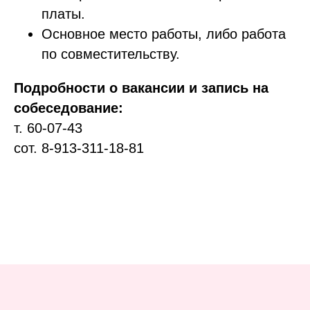
платы.
Основное место работы, либо работа
по совместительству.
КОНТАКТЫ
Подробности о вакансии и запись на
ТЕЛЕФОН
ПОЧТА
собеседование:
evromed@mail.ru
+7 (3843) 991-920
т. 60-07-43
+7 (961) 711 06-03
сот. 8-913-311-18-81
АДРЕС
Новокузнецк,
ул. Орджоникидзе, 35
ВРЕМЯ РАБОТЫ
Будни с 9-00 до 20-00
Суббота с 9:00 до 17:00
Воскресенье - выходной