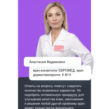
Анастасия Вадимовна
врач-косметолог ЕВРОМЕД, врач
дерматовенеролог, К.М.Н
Ответы на вопросы помогут сократить
количество возможных вариантов. Но
подобрать оптимальную процедуру
для
улучшения качества кожи, омоложения
и решения любой другой проблемы врач
может только
после визуального