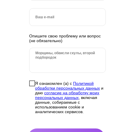
1 вспышка +
500 руб.
PRP-терапия
Стрии (1 ладонь
Опишите свою проблему или вопрос
пациента) + PRP-
6 000 руб.
(не обязательно)
терапия
Узнайте, подходит ли вам
лазерная шлифовка
и омоложение
Запишитесь на консультацию
Я ознакомлен (а) с
Политикой
обработки персональных данных
и
к косметологу и получите
купон
даю
согласие на обработку моих
на 500 руб.
персональных данных
, включая
данные, собираемые с
использованием cookie и
аналитических сервисов.
ЗАПИСАТЬСЯ НА КОНСУЛЬТАЦИЮ