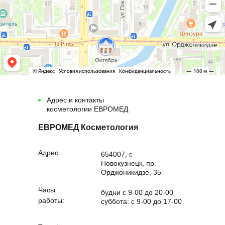
фотоомоложение
Периорбитальная
Запишитесь на консультацию
область (нижнее
6 000 руб.
к косметологу и получите
купон
веко) + PRP-
на 500 руб.
терапия
Периоральная
область +
5 000 руб.
PRP-терапия
ЗАПИСАТЬСЯ НА КОНСУЛЬТАЦИЮ
Адрес и контакты
Лоб + PRP-
косметологии ЕВРОМЕД
3 000 руб.
терапия
ЕВРОМЕД Косметология
Щеки + PRP-
500 руб.
терапия
Адрес
654007, г.
Новокузнецк, пр.
Орджоникидзе, 35
Шея + PRP-
6 000 руб.
терапия
Часы
будни с 9-00 до 20-00
работы:
суббота: с 9-00 до 17-00
Лицо + шея + PRP-
5 000 руб.
терапия