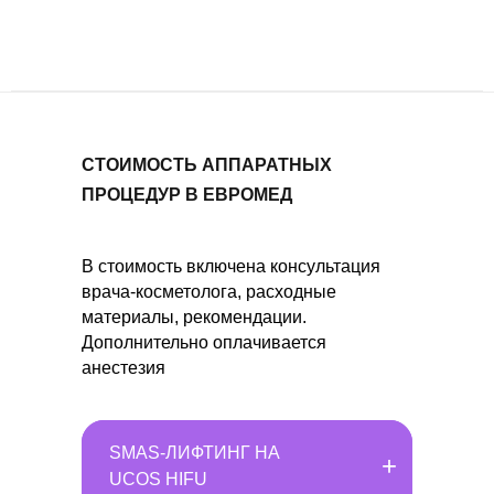
СТОИМОСТЬ АППАРАТНЫХ
ПРОЦЕДУР В ЕВРОМЕД
В стоимость включена консультация
врача-косметолога, расходные
материалы, рекомендации.
Дополнительно оплачивается
анестезия
+
SMAS-ЛИФТИНГ НА
SMAS-ЛИФТИНГ НА
+
UCOS HIFU
UCOS HIFU